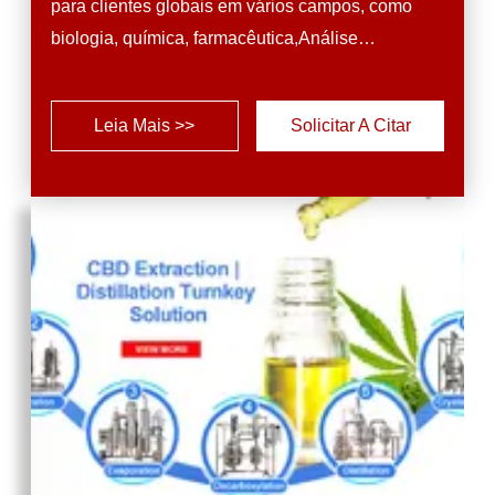
para clientes globais em vários campos, como
biologia, química, farmacêutica,Análise
ambientalO nosso objectivo final continua a ser
consistente em todas as disciplinas:fornecer-lhe
Leia Mais >>
Solicitar A Citar
as soluções e equipamentos mais adequados
para melhorar a precisão e a eficiência da sua
investigação. Com sede em Xi'an, na China, a
TOPTION beneficia da sua localização no meio
de ...