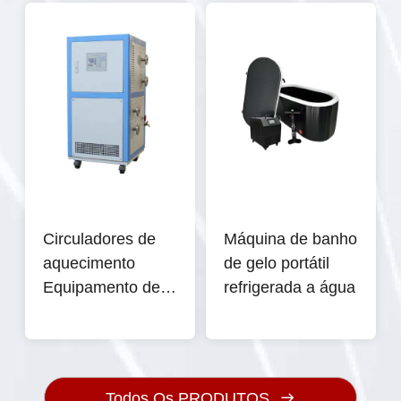
solventes de 50
Hz
Circuladores de
Máquina de banho
aquecimento
de gelo portátil
Equipamento de
refrigerada a água
controlo de
temperatura Aço
inoxidável
Todos Os PRODUTOS