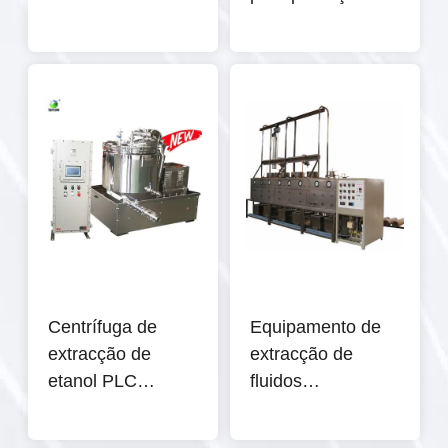
304 Inoxidável
farmacêutica
Rotovap Industrial
de 100L
Centrífuga de
Equipamento de
extracção de
extracção de
etanol PLC
fluidos
Máquina de
supercríticos de
extracção de
1000 ml