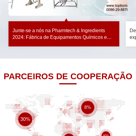
Junte-se a nós na Pharmtech & Ingredients
De
2024: Fábrica de Equipamentos Químicos e
ex
Farmacêuticos apresenta os mais recentes
hi
avanços
PARCEIROS DE COOPERAÇÃO
8%
30%
40%