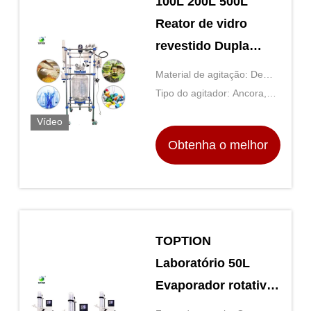
100L 200L 500L
Reator de vidro
revestido Dupla
camada Personalizar
Material de agitação: De
vidro ou aço inoxidável
Tipo do agitador: Ancora,
Pacote, Hélice ou Turbina
Vídeo
Obtenha o melhor
preço
TOPTION
Laboratório 50L
Evaporador rotativo
para separação