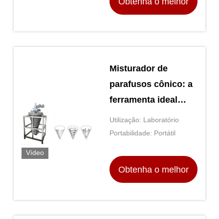
Obtenha o melhor
preço
Misturador de
parafusos cônico: a
ferramenta ideal
para misturar e
Utilização: Laboratório
misturar com
Portabilidade: Portátil
precisão
Vídeo
Obtenha o melhor
preço