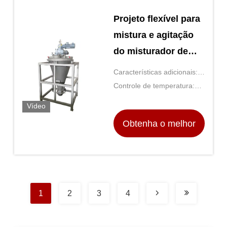
Projeto flexível para
mistura e agitação
do misturador de
correias de parafuso
Características adicionais:
cônico para
Velocidade e temperatura
Controle de temperatura:
equipamentos gerais
ajustáveis
Controle PID digital
Vídeo
de laboratório
Obtenha o melhor
preço
1
2
3
4