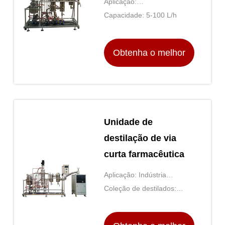
Aplicação:
limpo Toption 3L
Concentração/Destilação
Capacidade: 5-100 L/h
Obtenha o melhor
preço
Unidade de
destilação de via
curta farmacêutica
Aplicação: Indústria
química/farmacêutica/alimentar
Coleção de destilados:
Condensador