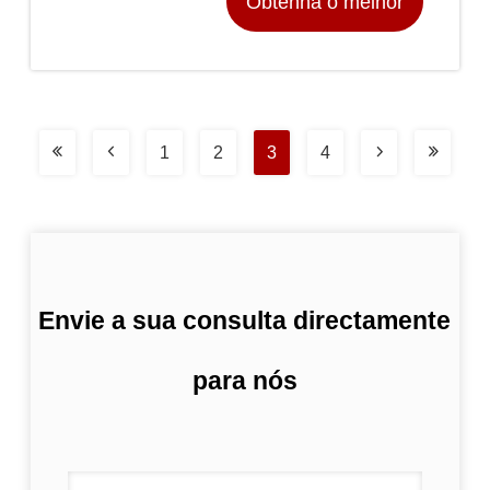
Obtenha o melhor
preço
1
2
3
4
Envie a sua consulta directamente
para nós