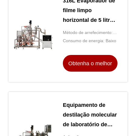
316L Evaporador de
filme limpo
horizontal de 5 litros
Destilação por via
Método de arrefecimento:
curta
Refrigeração por água
Consumo de energia: Baixo
Obtenha o melhor
preço
Equipamento de
destilação molecular
de laboratório de
evaporador de filme