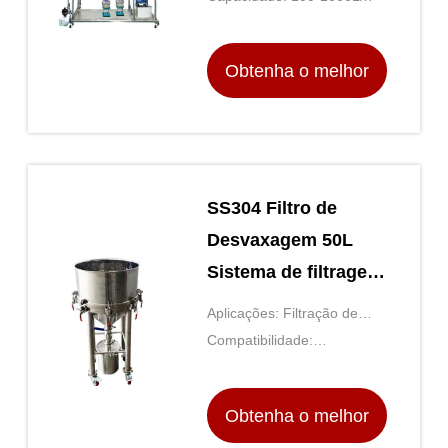
Obtenha o melhor
preço
SS304 Filtro de
Desvaxagem 50L
Sistema de filtragem
a vácuo de alto
Aplicações: Filtração de
rendimento
laboratório, esterilização,
Compatibilidade:
análise de partículas
Compatível com a maioria
das membranas de filtro
Obtenha o melhor