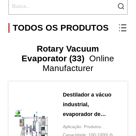
TODOS OS PRODUTOS
Rotary Vacuum
Evaporator (33)
Online
Manufacturer
Destilador a vácuo
industrial,
evaporador de
película limpa para
Aplicação: Produtos
petróleo
químicos/farmacéuticos/alimentos
Capacidade: 100-1000L/h