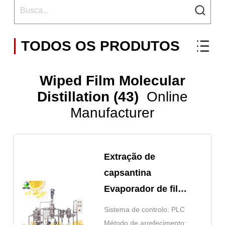
TODOS OS PRODUTOS
Wiped Film Molecular
Distillation (43)
Online
Manufacturer
Extração de
capsantina
Evaporador de filme
limpo Destilação
Sistema de controlo: PLC
molecular de curta
Método de arrefecimento: