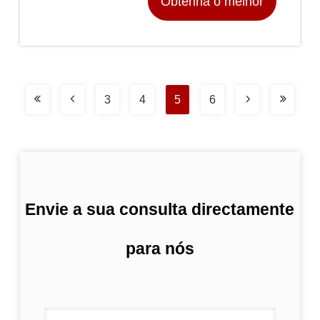
Obtenha o melhor
preço
3
4
5
6
Envie a sua consulta directamente
para nós