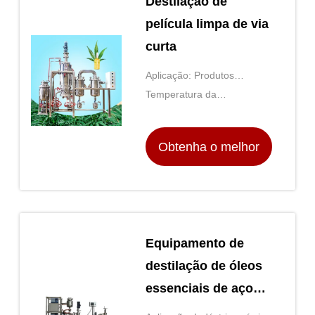
Destilação de
película limpa de via
curta
Aplicação: Produtos
químicos/farmacéuticos/alimentos
Temperatura da
evaporação: 100 a 300°C
Obtenha o melhor
preço
Equipamento de
destilação de óleos
essenciais de aço
inoxidável de 15L