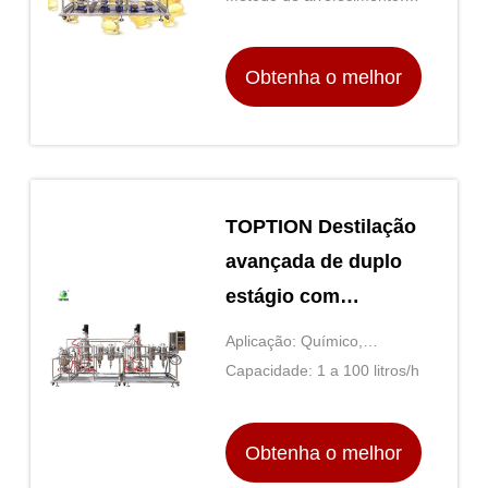
distância
Água
Obtenha o melhor
preço
TOPTION Destilação
avançada de duplo
estágio com
rectificador de vidro
Aplicação: Químico,
farmacêutico, alimento, etc.
Capacidade: 1 a 100 litros/h
Obtenha o melhor