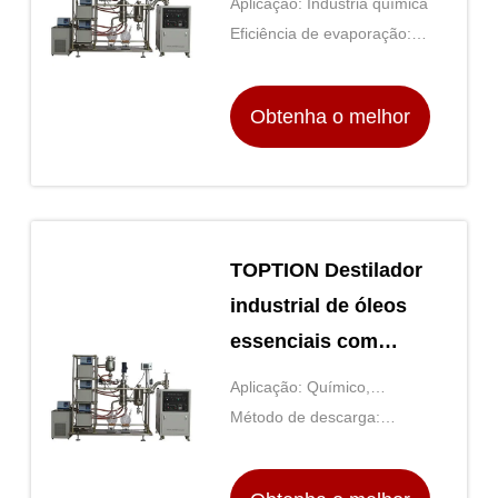
Aplicação: Indústria química
Eficiência de evaporação:
95%
Obtenha o melhor
preço
TOPTION Destilador
industrial de óleos
essenciais com
tanque de vidro
Aplicação: Químico,
revestido de 1L
farmacêutico, alimento, etc.
Método de descarga:
bomba