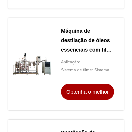
preço
Máquina de
destilação de óleos
essenciais com filme
fino
Aplicação:
Concentração/Destilação
Sistema de filme: Sistema
de filmagem apagado
Obtenha o melhor
preço