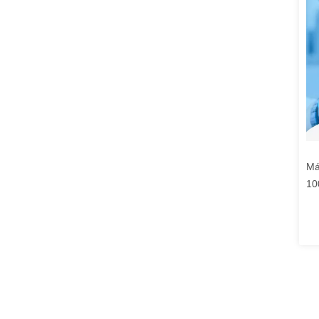
Má
10
so