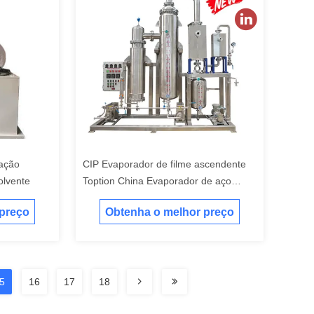
ação
CIP Evaporador de filme ascendente
olvente
Toption China Evaporador de aço
inoxidável
 preço
Obtenha o melhor preço
5
16
17
18