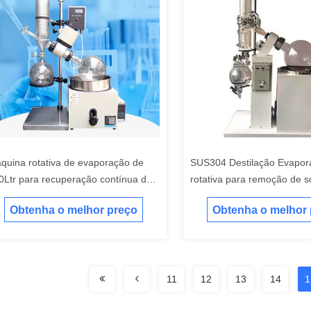
quina rotativa de evaporação de
SUS304 Destilação Evapor
0Ltr para recuperação contínua de
rotativa para remoção de s
lvente
Obtenha o melhor preço
Obtenha o melhor
11
12
13
14
1