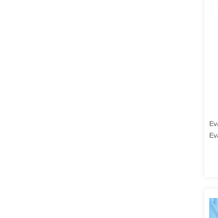
Ev
Ev
co