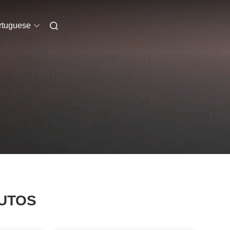
rtuguese
DUTOS