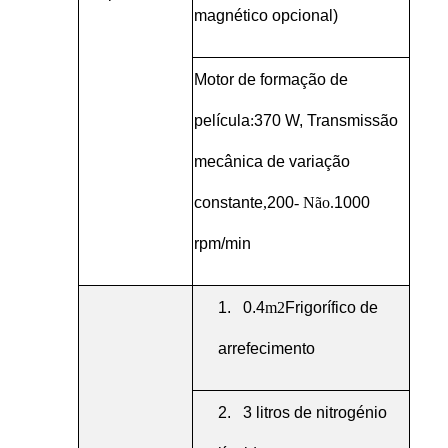
magnético opcional)
Motor de formação de
película
:
370 W,
Transmissão
mecânica de variação
constante
,
200
- Não.
1000
rpm/min
1.
0.4
m2
Frigorífico de
arrefecimento
2.
3 litros de nitrogénio