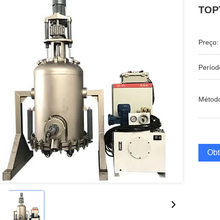
TOPT
Preço:
Períod
Métod
Obt