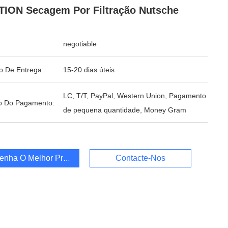
ION Secagem Por Filtração Nutsche
negotiable
o De Entrega:
15-20 dias úteis
LC, T/T, PayPal, Western Union, Pagamento
o Do Pagamento:
de pequena quantidade, Money Gram
enha O Melhor Preço
Contacte-Nos