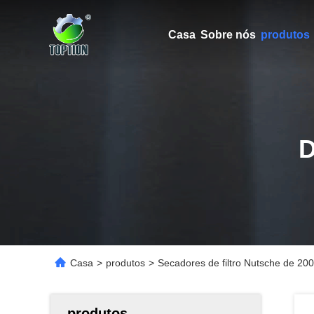
Casa
Sobre nós
produtos
Casa
>
produtos
>
Secadores de filtro Nutsche de 2
produtos