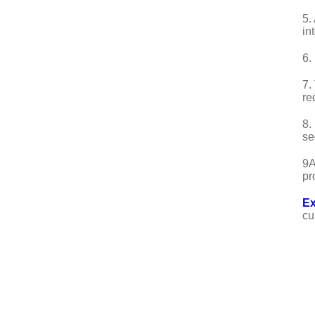
5.
in
6.
7.
re
8.
se
9A
pr
Ex
cu