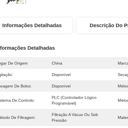
Informações Detalhadas
Descrição Do P
nformações Detalhadas
ugar De Origem
China
Marc
gitação:
Disponível
Seca
avagem De Bolos:
Disponível
Méto
PLC (controlador Lógico 
istema De Controlo:
Méto
Programável)
Filtração A Vácuo Ou Sob 
étodo De Filtragem:
Mater
Pressão