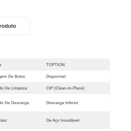
roduto
a
TOPTION
gem De Bolos:
Disponível
do De Limpeza:
CIP (Clean-In-Place)
do De Descarga:
Descarga Inferior
iais:
De Aço Inoxidável