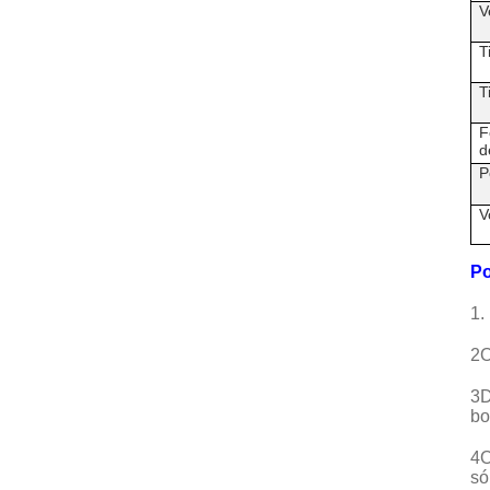
V
T
T
F
d
P
V
Po
1.
2O
3D
bo
4O
só