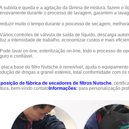
 A subida e queda e a agitação da lâmina de mistura, fazem o líq
tensivamente durante o processo de lavagem, garantem a lavage
 reduzir muito o tempo durante o processo de secagem, melhorar
 Vários controles de válvula de saída de líquido, descarga auto
duz a intensidade de trabalho, economizar custos e mais eficien
 Pode lavar on-line, esterilização on-line, todo o processo de o
guro e confiável.
 placa base do filtro Nutsche é removível, ajuda o equipamento
odução de drogas a granel estéreis, total conformidade com o
posição de fábrica de secadores de filtros Nutsche
, certif
ltura, bem-vindo contato
Informações:
para personalização profi