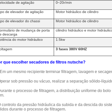
elocidade de agitação
0~20r/min
ipo de elevador de agitação
Motor hidráulico de cilindro
ipo de elevador do chassi
Motor hidráulico de cilindro
ormulário de mudança de porta
cilindro hidráulico e motor hidráulic
e descarga
otência do motor hidráulico
1.5kw
oltagem
3 fases 380V 60HZ
r que escolher secadores de filtros nutsche?
 Em um mesmo recipiente terminar filtragem, lavagem e secage
perar sob pressão ou vácuo, realizar a separação sólido-líquid
urante o processo de filtragem, a distribuição uniforme do bolo 
m.
 controlo da pressão hidráulica da subida e da descida do sis
lidos durante o processo de filtragem.