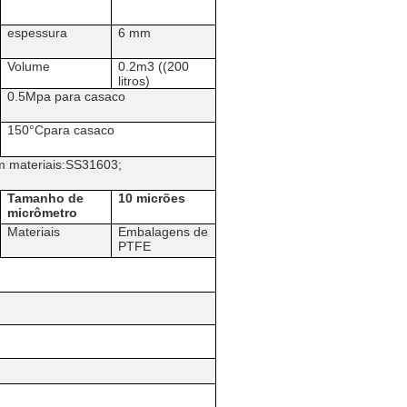
espessura
6 mm
Volume
0.2m3 ((200
litros)
0.5Mpa para casaco
150
°C
para casaco
m materiais:SS31603;
Tamanho de
10 micrões
micrômetro
Materiais
Embalagens de
PTFE