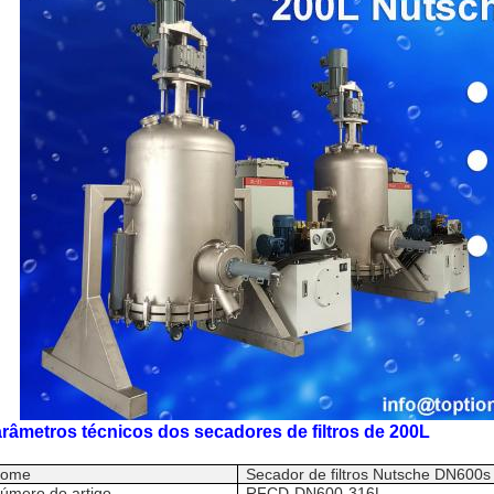
râmetros técnicos dos secadores de filtros de 200L
ome
Secador de filtros Nutsche DN600
s
úmero do artigo
RFCD-DN600-316L