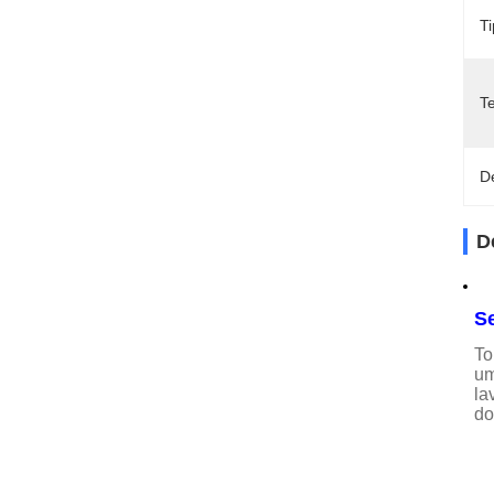
Ti
T
D
D
Se
To
um
la
do