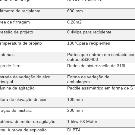
iâmetro do recipiente
600 mm
rea de filtragem
0.28m2
ressão de projeto
0.4Mpa para recipiente
emperatura de projeto
130
°C
para recipientes
ateriais
Partes que entram em contacto co
outras:SS30408
ipo de filtro
Redes de sinterização de 316L
strada de vedação do eixo
Forma de vedação de
rincipal
embalagem
âmina de agitação
Paddle assimétrico em forma de S
ltura de elevação do eixo
100 mm
ração de mistura
200 mm
otência do motor de agitação
1.5kw EX Motor
rau à prova de explosão
DIIBT4